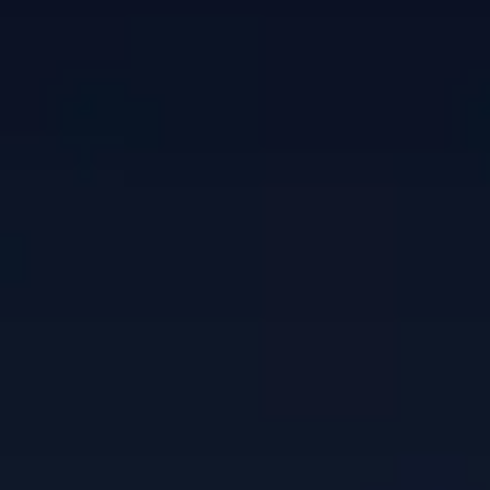
独自Tuningの高性能チップ＆
512GB大容量ストレージ