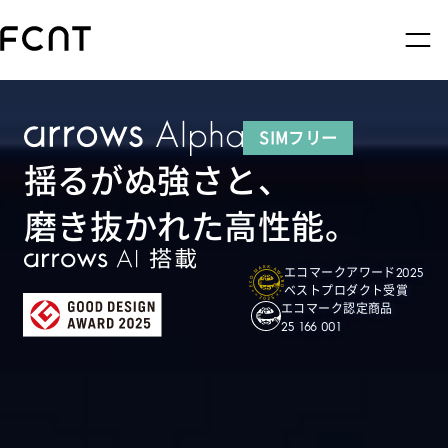
SIMフリー
揺るがぬ強さと、
磨き抜かれた高性能。
エコマーク
アワード2025
ベストプロダクト
受賞
エコマーク
認定商品
25 166 001
製品
アクセサリー
サポート