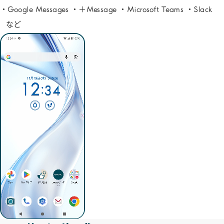
Google Messages
＋Message
Microsoft Teams
Slack
など