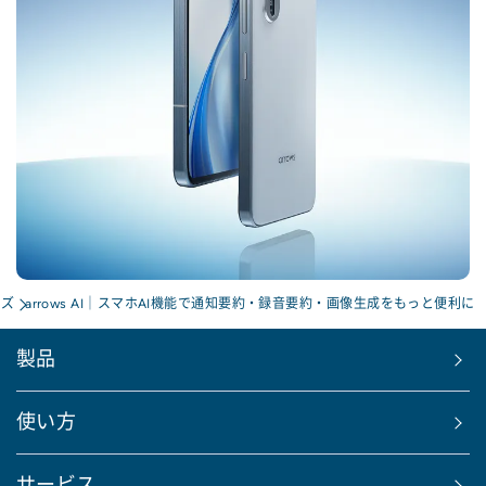
ーズ
arrows AI｜スマホAI機能で通知要約・録音要約・画像生成をもっと便利に
製品
使い方
サービス