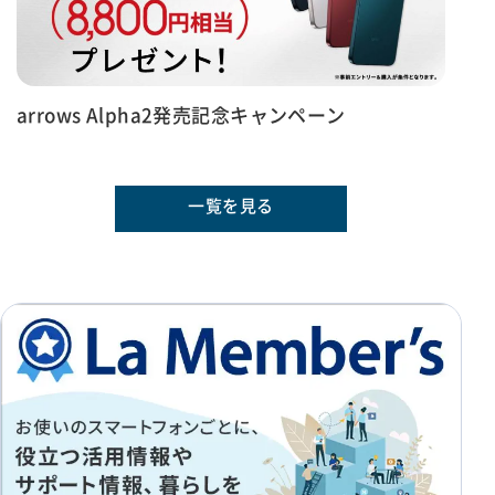
arrows Alpha2発売記念キャンペーン
自律神経測定アプリ｜スマホで1分測定・FCNTヘ
ルスケア
一覧を見る