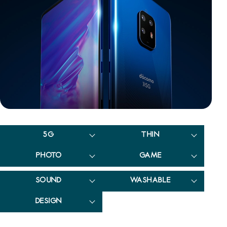
5G
THIN
PHOTO
GAME
SOUND
WASHABLE
DESIGN