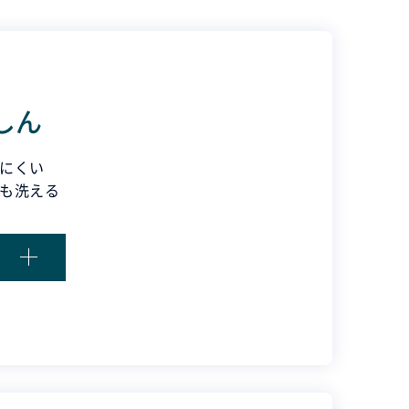
しん
にくい
も洗える