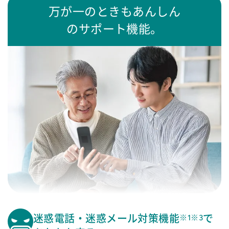
万が一のときも
あんしん
のサポート機能。
迷惑電話・迷惑メール対策機能
で
※1※3