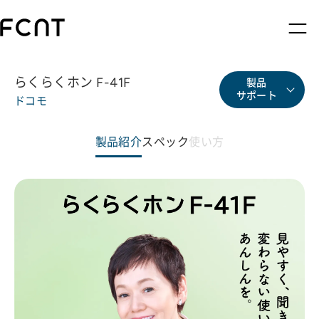
らくらくホン
F-41F
製品
サポート
ドコモ
製品紹介
スペック
使い方