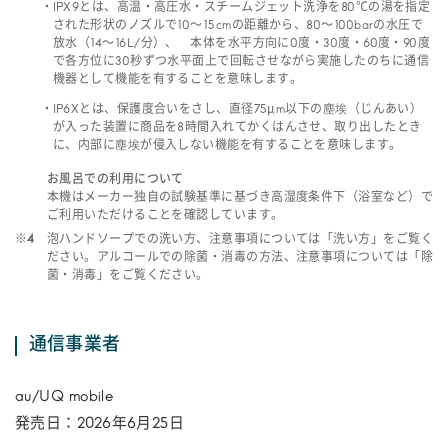
IPX9とは、高温・高圧水・スチームジェット洗浄を80℃の湯を指定
された形状のノズルで10～15cmの距離から、80～100barの水圧で
放水（14～16L/分）、 本体を水平方向に0度・30度・60度・90度
で各方位に30秒ずつ水平面上で回転させながら実施したのちに通信
機器として機能を有することを意味します。
IP6Xとは、保護度合いをさし、直径75μm以下の塵埃（じんあい）
が入った装置に商品を8時間入れてかくはんさせ、取り出したとき
に、内部に塵埃が侵入しない機能を有することを意味します。
お風呂での利用について
本機はメーカー独自の試験基準に基づき高湿度条件下（浴室など）で
ご利用いただけることを確認しています。
※4
泡ハンドソープでの洗い方、注意事項については「洗い方」をご覧く
ださい。アルコールでの除菌・消毒の方法、注意事項については「除
菌・消毒」をご覧ください。
通信事業者
au/UQ mobile
発売日：2026年6月25日