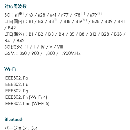
対応周波数
※1
※1
※1
5G：n1
/ n3 / n28 / n41 / n77 / n78
/ n79
※1
※1
LTE(国内)：B1 / B3 / B8
/ B18 / B19
/ B28 / B39 / B41
/ B42
LTE(海外)：B1 / B2 / B3 / B4 / B5 / B8 / B12 / B28 / B38 /
B41 / B42
3G(海外)：I / II / Ⅳ / V / VIII
GSM：850 / 900 / 1,800 / 1,900MHz
Wi-Fi
IEEE802.11a
IEEE802.11b
IEEE802.11g
IEEE802.11n (Wi-Fi 4)
IEEE802.11ac (Wi-Fi 5)
Bluetooth
バージョン：5.4