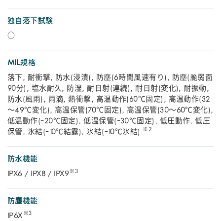
独自落下試験
○
MIL規格
落下, 耐衝撃, 防水(浸漬), 防塵(6時間風速有り), 防塵(脆弱面
90分), 塩水耐久, 防湿, 耐日射(連続), 耐日射(変化), 耐振動,
防水(風雨), 雨滴, 熱衝撃, 高温動作(60℃固定), 高温動作(32
～49℃変化), 高温保管(70℃固定), 高温保管(30～60℃変化),
低温動作(-20℃固定), 低温保管(-30℃固定), 低圧動作, 低圧
※2
保管, 氷結(-10℃結露), 氷結(-10℃氷結)
防水機能
※3
IPX6 / IPX8 / IPX9
防塵機能
※3
IP6X