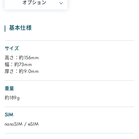
オプション
基本仕様
サイズ
高さ：約156mm
幅：約73mm
厚さ：約9.0mm
重量
約189g
SIM
nanoSIM / eSIM