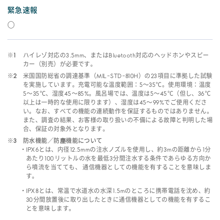
緊急速報
○
※1
ハイレゾ対応の3.5mm、またはBluetooth対応のヘッドホンやスピー
カー（別売）が必要です。
※2
米国国防総省の調達基準（MIL-STD-810H）の23項目に準拠した試験
を実施しています。充電可能な温度範囲：5～35℃。使用環境：温度
5～35℃、湿度45～85%。風呂場では、温度は5～45℃（但し、36℃
以上は一時的な使用に限ります）、湿度は45～99%でご使用くださ
い。なお、すべての機能の連続動作を保証するものではありません。
また、調査の結果、お客様の取り扱いの不備による故障と判明した場
合、保証の対象外となります。
※3
防水機能／防塵機能について
IPX6とは、内径12.5mmの注水ノズルを使用し、約3mの距離から1分
あたり100リットルの水を最低3分間注水する条件であらゆる方向か
ら噴流を当てても、 通信機器としての機能を有することを意味しま
す。
IPX8とは、常温で水道水の水深1.5mのところに携帯電話を沈め、約
30分間放置後に取り出したときに通信機器としての機能を有するこ
とを意味します。