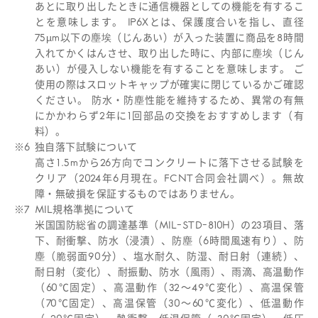
あとに取り出したときに通信機器としての機能を有するこ
とを意味します。 IP6Xとは、保護度合いを指し、直径
75µm以下の塵埃（じんあい）が入った装置に商品を8時間
入れてかくはんさせ、取り出した時に、内部に塵埃（じん
あい）が侵入しない機能を有することを意味します。 ご
使用の際はスロットキャップが確実に閉じているかご確認
ください。 防水・防塵性能を維持するため、異常の有無
にかかわらず2年に1回部品の交換をおすすめします（有
料）。
※6
独自落下試験について
高さ1.5mから26方向でコンクリートに落下させる試験を
クリア（2024年6月現在。FCNT合同会社調べ）。無故
障・無破損を保証するものではありません。
※7
MIL規格準拠について
米国国防総省の調達基準（MIL-STD-810H）の23項目、落
下、耐衝撃、防水（浸漬）、防塵（6時間風速有り）、防
塵（脆弱面90分）、塩水耐久、防湿、耐日射（連続）、
耐日射（変化）、耐振動、防水（風雨）、雨滴、高温動作
（60℃固定）、高温動作（32～49℃変化）、高温保管
（70℃固定）、高温保管（30～60℃変化）、低温動作