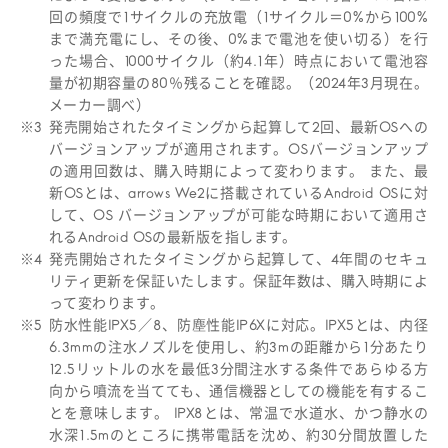
回の頻度で1サイクルの充放電（1サイクル＝0%から100%
まで満充電にし、その後、0%まで電池を使い切る）を行
った場合、1000サイクル（約4.1年）時点において電池容
量が初期容量の80％残ることを確認。（2024年3月現在。
メーカー調べ）
※3
発売開始されたタイミングから起算して2回、最新OSへの
バージョンアップが適用されます。OSバージョンアップ
の適用回数は、購入時期によって変わります。 また、最
新OSとは、arrows We2に搭載されているAndroid OSに対
して、OS バージョンアップが可能な時期において適用さ
れるAndroid OSの最新版を指します。
※4
発売開始されたタイミングから起算して、4年間のセキュ
リティ更新を保証いたします。保証年数は、購入時期によ
って変わります。
※5
防水性能IPX5／8、防塵性能IP6Xに対応。IPX5とは、内径
6.3mmの注水ノズルを使用し、約3mの距離から1分あたり
12.5リットルの水を最低3分間注水する条件であらゆる方
向から噴流を当てても、通信機器としての機能を有するこ
とを意味します。 IPX8とは、常温で水道水、かつ静水の
水深1.5mのところに携帯電話を沈め、約30分間放置した