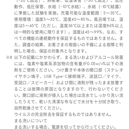
（-20℃固定）、熱衝撃、低温保管（-30℃固定）、低圧
動作、低圧保管、氷結（-10℃氷結）、氷結（-10℃結露）
に準拠した試験を実施。充電可能な温度範囲：5～35℃。
使用環境：温度5～35℃、湿度45～85％。風呂場では、温
度は5～45℃（ただし、温度36℃以上または湿度86%以上
は一時的な使用に限ります）。湿度は45～99%、なお、す
べての機能の連続動作を保証するものではありません。ま
た、調査の結果、お客さまの取扱いの不備による故障と判
明した場合、保証の対象外となります。
※8
以下の記載にかかわらず、まる洗いおよびアルコール除菌
には、塩素や塩素系添加物の含有量が0.05w/v%以下の液
剤をご使用ください。つけ置きや本体の開口部（ステレオ
イヤホン端子、USB Type-C接続端子、送話口／マイク、
受話口／スピーカー）および間に液剤が残ったまま放置す
ることは故障の原因となりますので、行わないでくださ
い。開口部に液剤が侵入した場合は流水でしっかり洗い流
したうえで、乾いた清潔な布などで水分を十分拭き取り、
自然乾燥させてください。
ウイルスの完全除去を保証するものではありません。
まる洗いについて
まる洗いする場合、電源を切ってから行ってください。