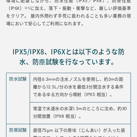
環境に配慮しながら、防水性能（IPX5／IPX8）、防塵性能
※5
（IP6X）
に加え、落下・振動・衝撃など、厳しい評価基準
をクリア。
屋内外問わず手荒に扱われることも多い業務の現
場において安心してご利用になれます。
IPX5/IPX8、IP6Xとは以下のような防
水、防塵試験を行なっています。
防水試験
内径6.3mmの注水ノズルを使用し、約3mの距
離から12.5L/分の水を最低3分間注水する条件
であるゆる方向から噴射（IPX5 相当）。
常温で水道水の水深1.5mのところに沈め、約30
分間放置（IPX8 相当）。
防塵試験
直径75μm 以下の塵埃（じんあい）が入った装