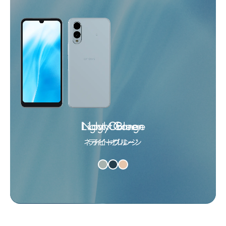
Light Orange
Navy Green
Light Blue
ネイビーグリーン
ライトオレンジ
ライトブルー