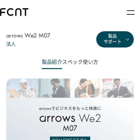
arrows We2 M07
製品
サポート
法人
製品紹介
スペック
使い方