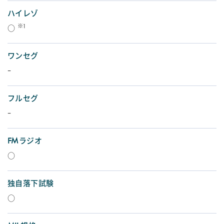
ハイレゾ
※1
○
ワンセグ
-
フルセグ
-
FMラジオ
○
独自落下試験
○