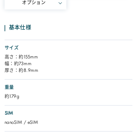
オプション
基本仕様
サイズ
高さ：約155mm
幅：約73mm
厚さ：約8.9mm
重量
約179g
SIM
nanoSIM / eSIM