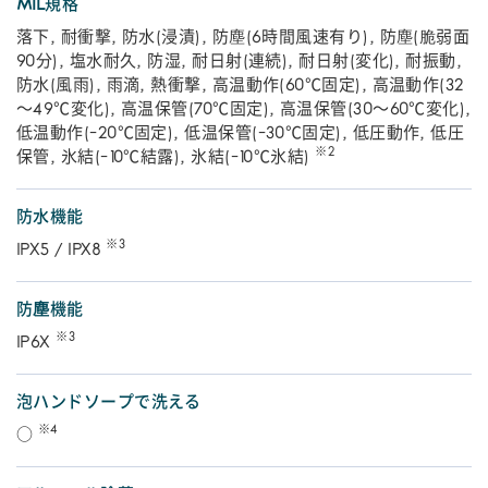
MIL規格
落下, 耐衝撃, 防水(浸漬), 防塵(6時間風速有り), 防塵(脆弱面
90分), 塩水耐久, 防湿, 耐日射(連続), 耐日射(変化), 耐振動,
防水(風雨), 雨滴, 熱衝撃, 高温動作(60℃固定), 高温動作(32
～49℃変化), 高温保管(70℃固定), 高温保管(30～60℃変化),
低温動作(-20℃固定), 低温保管(-30℃固定), 低圧動作, 低圧
※2
保管, 氷結(-10℃結露), 氷結(-10℃氷結)
防水機能
※3
IPX5 / IPX8
防塵機能
※3
IP6X
泡ハンドソープで洗える
※4
○