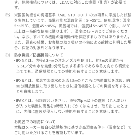
す。無線接続については、LDACに対応した機器（別売）が必要で
す。
※2
米国国防総省の調達基準（MIL-STD-810H）の23項目に準拠した試験
を実施しています。充電可能な温度範囲：5～35℃。使用環境：温度
5～35℃、湿度45～85%。風呂場では、温度は5～45℃（但し、36℃
以上は一時的な使用に限ります）、湿度は45～99%でご使用くださ
い。なお、すべての機能の連続動作を保証するものではありません。
また、調査の結果、お客様の取り扱いの不備による故障と判明した場
合、保証の対象外となります。
※3
防水機能／防塵機能について
IPX5とは、内径6.3mmの注水ノズルを使用し、約3mの距離から
12.5L／分の水を最低3分間注水する条件であらゆる方向から噴流を
当てても、通信機器としての機能を有することを意味します。
IPX8とは、常温で水道水の水深1.5mのところに携帯電話を沈め、約
30分間放置後に取り出したときに通信機器としての機能を有するこ
とを意味します。
IP6Xとは、保護度合いをさし、直径75μm以下の塵埃（じんあい）
が入った装置に商品を8時間入れてかくはんさせ、取り出したとき
に、内部に塵埃が侵入しない機能を有することを意味します。
お風呂での利用について
本機はメーカー独自の試験基準に基づき高湿度条件下（浴室など）で
ご利用いただけることを確認しています。