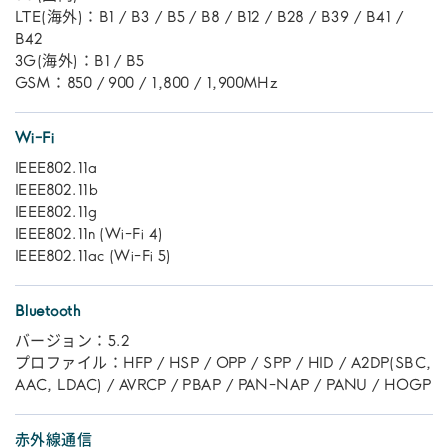
LTE(海外)：B1 / B3 / B5 / B8 / B12 / B28 / B39 / B41 /
B42
3G(海外)：B1 / B5
GSM：850 / 900 / 1,800 / 1,900MHz
Wi-Fi
IEEE802.11a
IEEE802.11b
IEEE802.11g
IEEE802.11n (Wi-Fi 4)
IEEE802.11ac (Wi-Fi 5)
Bluetooth
バージョン：5.2
プロファイル：HFP / HSP / OPP / SPP / HID / A2DP(SBC,
AAC, LDAC) / AVRCP / PBAP / PAN-NAP / PANU / HOGP
赤外線通信