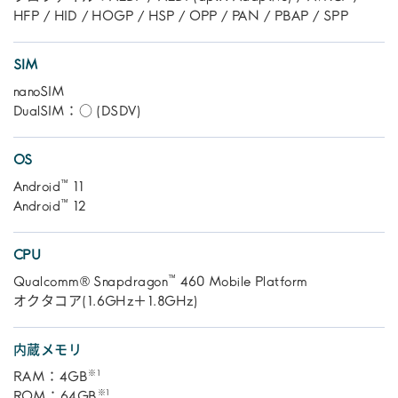
HFP / HID / HOGP / HSP / OPP / PAN / PBAP / SPP
SIM
nanoSIM
DualSIM：○ (DSDV)
OS
™
Android
11
™
Android
12
CPU
™
Qualcomm® Snapdragon
460 Mobile Platform
オクタコア(1.6GHz＋1.8GHz)
内蔵メモリ
※1
RAM：4GB
※1
ROM：64GB