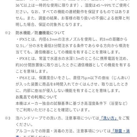
36℃以上は一時的な使用に限ります）、湿度は45～99%でご使用く
ださい。なお、すべての機能の連続動作を保証するものではありま
せん。また、調査の結果、お客様の取り扱いの不備による故障と判
明した場合、保証の対象外となります。
※2
防水機能／防塵機能について
・IPX5とは、内径6.3mmの注水ノズルを使用し、約3mの距離から
12.5L／分の水を最低3分間注水する条件であらゆる方向から噴流を
当てても、通信機器としての機能を有することを意味します。
・IPX8とは、常温で水道水の水深1.5mのところに携帯電話を沈め、
約30分間放置後に取り出したときに通信機器としての機能を有する
ことを意味します。
・IP6Xとは、保護度合いをさし、直径75μm以下の塵埃（じんあい）
が入った装置に商品を8時間入れてかくはんさせ、取り出したとき
に、内部に塵埃が侵入しない機能を有することを意味します。
お風呂での利用について
本機はメーカー独自の試験基準に基づき高湿度条件下（浴室など）
でご利用いただけることを確認しています。
※3
泡ハンドソープでの洗い方、注意事項については
「洗い方」
をご覧
ください。
アルコールでの除菌・消毒の方法、注意事項については
「除菌・消