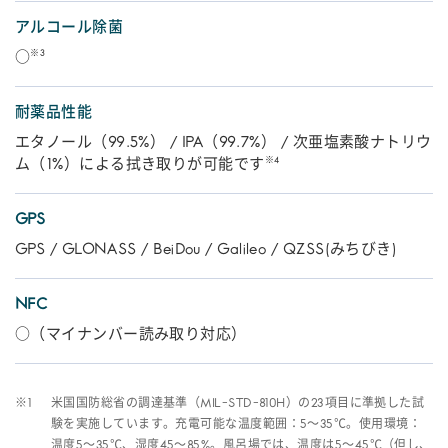
アルコール除菌
※3
○
耐薬品性能
エタノール（99.5%） / IPA（99.7%） / 次亜塩素酸ナトリウ
※4
ム（1%）による拭き取りが可能です
GPS
GPS / GLONASS / BeiDou / Galileo / QZSS(みちびき)
NFC
○（マイナンバー読み取り対応）
※1
米国国防総省の調達基準（MIL-STD-810H）の23項目に準拠した試
験を実施しています。充電可能な温度範囲：5～35℃。使用環境：
温度5～35℃、湿度45～85%。風呂場では、温度は5～45℃（但し、