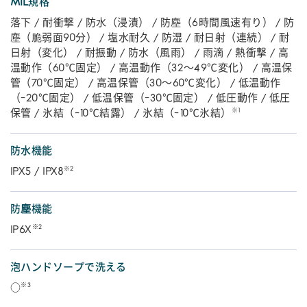
MIL規格
落下 / 耐衝撃 / 防水（浸漬） / 防塵（6時間風速有り） / 防
塵（脆弱面90分） / 塩水耐久 / 防湿 / 耐日射（連続） / 耐
日射（変化） / 耐振動 / 防水（風雨） / 雨滴 / 熱衝撃 / 高
温動作（60℃固定） / 高温動作（32～49℃変化） / 高温保
管（70℃固定） / 高温保管（30～60℃変化） / 低温動作
（-20℃固定） / 低温保管（-30℃固定） / 低圧動作 / 低圧
※1
保管 / 氷結（-10℃結露） / 氷結（-10℃氷結）
防水機能
※2
IPX5 / IPX8
防塵機能
※2
IP6X
泡ハンドソープで洗える
※3
○