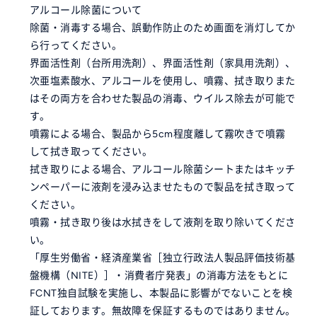
アルコール除菌について
除菌・消毒する場合、誤動作防止のため画面を消灯してか
ら行ってください。
界面活性剤（台所用洗剤）、界面活性剤（家具用洗剤）、
次亜塩素酸水、アルコールを使用し、噴霧、拭き取りまた
はその両方を合わせた製品の消毒、ウイルス除去が可能で
す。
噴霧による場合、製品から5cm程度離して霧吹きで噴霧
して拭き取ってください。
拭き取りによる場合、アルコール除菌シートまたはキッチ
ンペーパーに液剤を浸み込ませたもので製品を拭き取って
ください。
噴霧・拭き取り後は水拭きをして液剤を取り除いてくださ
い。
「厚生労働省・経済産業省［独立行政法人製品評価技術基
盤機構（NITE）］・消費者庁発表」の消毒方法をもとに
FCNT独自試験を実施し、本製品に影響がでないことを検
証しております。無故障を保証するものではありません。