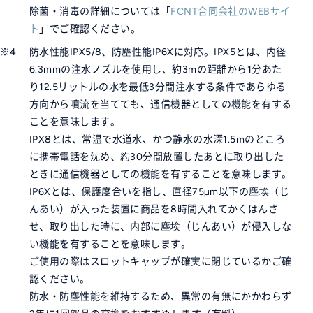
除菌・消毒の詳細については「
FCNT合同会社のWEBサイ
ト
」でご確認ください。
※4
防水性能IPX5/8、防塵性能IP6Xに対応。IPX5とは、内径
6.3mmの注水ノズルを使用し、約3mの距離から1分あた
り12.5リットルの水を最低3分間注水する条件であらゆる
方向から噴流を当てても、通信機器としての機能を有する
ことを意味します。
IPX8とは、常温で水道水、かつ静水の水深1.5mのところ
に携帯電話を沈め、約30分間放置したあとに取り出した
ときに通信機器としての機能を有することを意味します。
IP6Xとは、保護度合いを指し、直径75µm以下の塵埃（じ
んあい）が入った装置に商品を8時間入れてかくはんさ
せ、取り出した時に、内部に塵埃（じんあい）が侵入しな
い機能を有することを意味します。
ご使用の際はスロットキャップが確実に閉じているかご確
認ください。
防水・防塵性能を維持するため、異常の有無にかかわらず