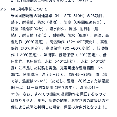
2年に1回部品の交換をおすすめします（有料）。
※5
MIL規格準拠について
米国国防総省の調達基準（MIL-STD-810H）の23項目、
落下、耐衝撃、防水（浸漬）、防塵（6時間風速有り）、
防塵（脆弱面90分）、塩水耐久、防湿、耐日射（連
続）、耐日射（変化）、耐振動、防水（風雨）、雨滴、高
温動作（60℃固定）、高温動作（32～49℃変化）、高温
保管（70℃固定）、高温保管（30～60℃変化）、低温動
作（-20℃固定）、熱衝撃、低温保管（-30℃固定）、低
圧動作、低圧保管、氷結（-10℃氷結）、氷結（-10℃結
露）に準拠した試験を実施。充電可能な温度範囲：5～
35℃。使用環境：温度5～35℃、湿度45～85％。風呂場
では、温度は5～45℃（ただし、温度36℃以上または湿度
86％以上は一時的な使用に限ります）。湿度は45～
99％、なお、すべての機能の連続動作を保証するもので
はありません。また、調査の結果、お客さまの取扱いの不
備による故障と判明した場合、保証の対象外となります。