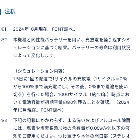
注釈
※1
2024年10月現在。FCNT調べ。
※2
本機種と同性能バッテリーを用い、充放電を繰り返すシミ
ュレーションに基づく結果。バッテリーの寿命は利用状況
によって変化します。
（シミュレーション内容）
1.5日に1回の頻度で1サイクルの充放電（1サイクル＝0％
から100％まで満充電にし、その後、0％まで電池を使い
切る）を行った場合、1000サイクル（約4.1年）時点にお
いて電池容量が初期容量の80％残ることを確認。（2024
年10月現在。FCNT調べ）
※3
下記の記載にかかわらず、まる洗いおよびアルコール除菌
には、塩素や塩素系添加物の含有量が0.05w/v％以下の液
剤をご使用ください。つけ置きや本体の開口部（ステレオ