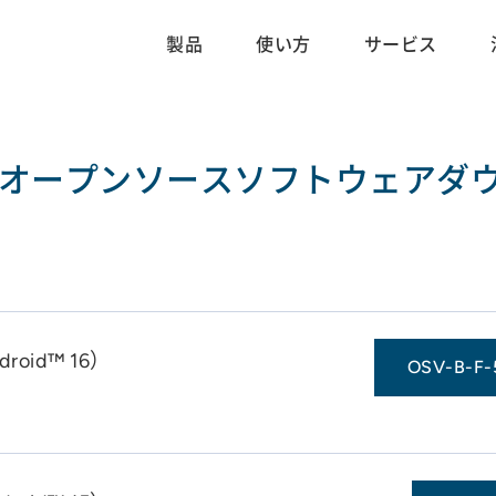
製品
使い方
サービス
 F-51F オープンソースソフトウェア
roid™ 16）
OSV-B-F-