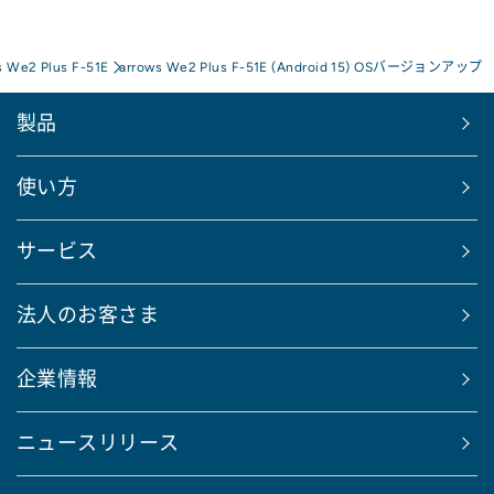
s We2 Plus F-51E
arrows We2 Plus F-51E (Android 15) OSバージョンアップ
製品
使い方
サービス
法人のお客さま
企業情報
ニュースリリース