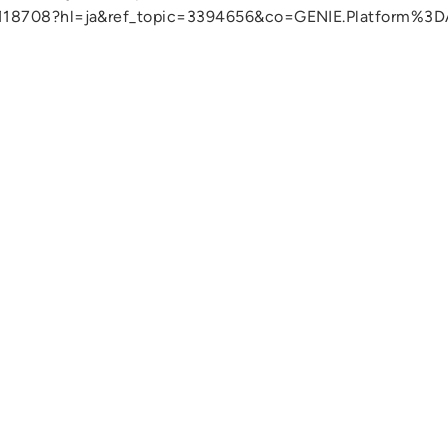
r/118708?hl=ja&ref_topic=3394656&co=GENIE.Platform%3