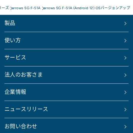
シリーズ
arrows 5G F-51A
arrows 5G F-51A (Android 12) OSバージョンアップ
製品
使い方
サービス
法人のお客さま
企業情報
ニュースリリース
お問い合わせ