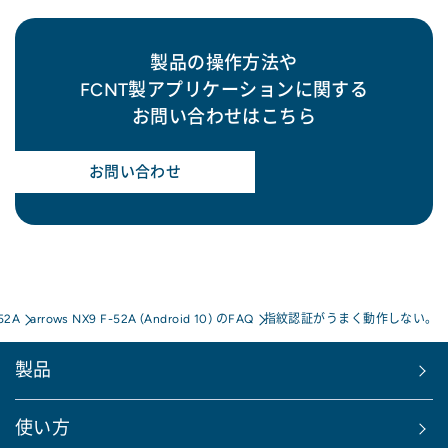
製品の操作方法や
FCNT製アプリケーションに関する
お問い合わせはこちら
お問い合わせ
-52A
arrows NX9 F-52A (Android 10) のFAQ
指紋認証がうまく動作しない。
製品
使い方