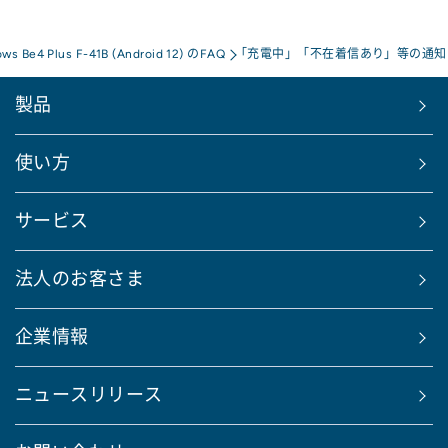
ows Be4 Plus F-41B (Android 12) のFAQ
「充電中」「不在着信あり」等の通知
製品
使い方
サービス
法人のお客さま
企業情報
ニュースリリース