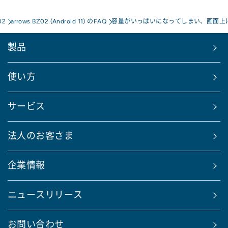
02
arrows BZ02 (Android 11) のFAQ
容量がいっぱいになってしまい、画面上
製品
使い方
サービス
法人のお客さま
企業情報
ニュースリリース
お問い合わせ