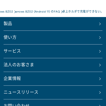
rows BZ02
arrows BZ02 (Android 11) のFAQ
卓上ホルダで充電ができない。
製品
使い方
サービス
法人のお客さま
企業情報
ニュースリリース