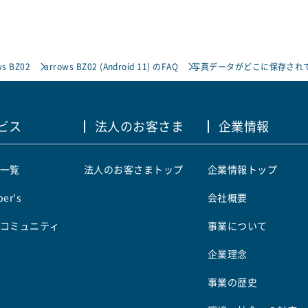
ws BZ02
arrows BZ02 (Android 11) のFAQ
写真データがどこに保存され
ビス
法人のお客さま
企業情報
一覧
法人のお客さまトップ
企業情報トップ
er's
会社概要
コミュニティ
事業について
企業理念
事業の歴史