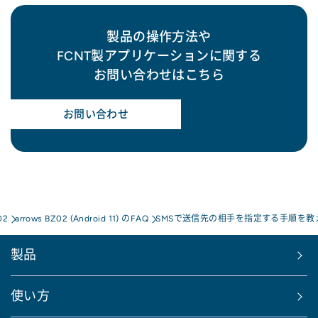
製品の操作方法や
FCNT製アプリケーションに関する
お問い合わせはこちら
お問い合わせ
02
arrows BZ02 (Android 11) のFAQ
SMSで送信先の相手を指定する手順を教
製品
使い方