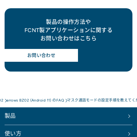
製品の操作方法や
FCNT製アプリケーションに関する
お問い合わせはこちら
お問い合わせ
02
arrows BZ02 (Android 11) のFAQ
マスク通話モードの設定手順を教えてく
製品
使い方