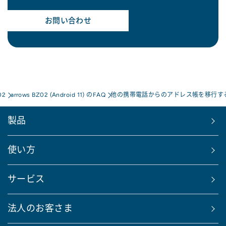
お問い合わせ
02
arrows BZ02 (Android 11) のFAQ
他の携帯電話からのアドレス帳を移行す
製品
使い方
サービス
法人のお客さま