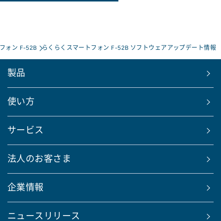
ォン F-52B
らくらくスマートフォン F-52B ソフトウェアアップデート情報
製品
使い方
サービス
法人のお客さま
企業情報
ニュースリリース