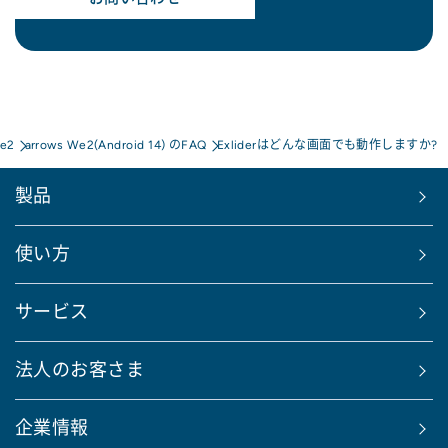
We2
arrows We2(Android 14) のFAQ
Exliderはどんな画面でも動作しますか?
製品
使い方
サービス
法人のお客さま
企業情報