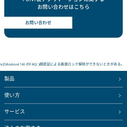
お問い合わせはこちら
お問い合わせ
We2(Android 14) のFAQ
顔認証による画面ロック解除ができないときがある。
製品
使い方
サービス