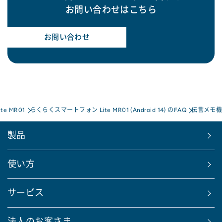
お問い合わせはこちら
お問い合わせ
e MR01
らくらくスマートフォン Lite MR01 (Android 14) のFAQ
伝言メモ機
製品
使い方
サービス
法人のお客さま