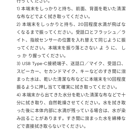
行ってください。
1) 本端末をしっかりと持ち、前面、背面を乾いた清潔
な布などでよく拭き取ってください。
2) 本端末をしっかりと持ち、20回程度水滴が飛ばな
くなるまで振ってください。受話口とフラッシュ／ラ
イト、指紋センサーの位置を入れ替えて同じように振
ってください。本端末を振り落とさない よ う に、 し
っ か り握ってください。
3) USB Type-C接続端子、送話口／マイク、受話口、
スピーカー、セカンドマイク、キーなどのすき間に溜
まった水は、乾いた清潔な布などに本端末を10回程度
振るように押し当てて確実に拭き取ってください。
4) 本端末から出てきた水分を乾いた清潔な布などで十
分に拭き取り、自然乾燥させてください。水を拭き取
った後に本体内部に水滴が残っている場合は、水が染
み出ることがあります。すき間に溜まった水を綿棒な
どで直接拭き取らないでください。