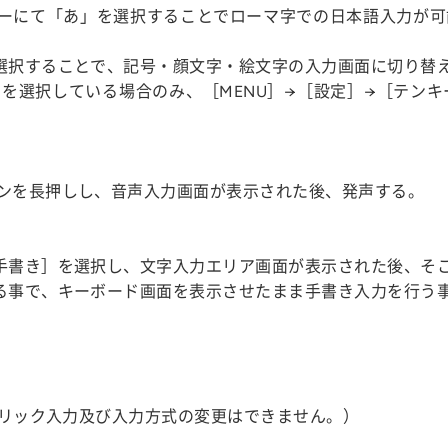
」キーにて「あ」を選択することでローマ字での日本語入力が
を選択することで、記号・顔文字・絵文字の入力画面に切り替
を選択している場合のみ、［MENU］→［設定］→［テン
タンを長押しし、音声入力画面が表示された後、発声する。
［手書き］を選択し、文字入力エリア画面が表示された後、そ
する事で、キーボード画面を表示させたまま手書き入力を行う
はフリック入力及び入力方式の変更はできません。）