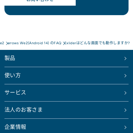
We2
arrows We2(Android 14) のFAQ
Exliderはどんな画面でも動作しますか?
製品
使い方
サービス
法人のお客さま
企業情報