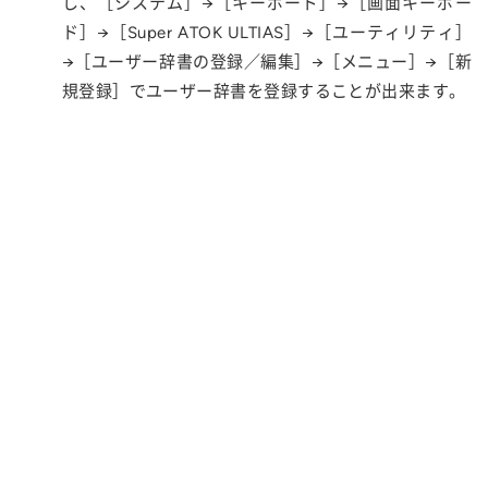
し、［システム］→［キーボード］→［画面キーボー
ド］→［Super ATOK ULTIAS］→［ユーティリティ］
→［ユーザー辞書の登録／編集］→［メニュー］→［新
規登録］でユーザー辞書を登録することが出来ます。