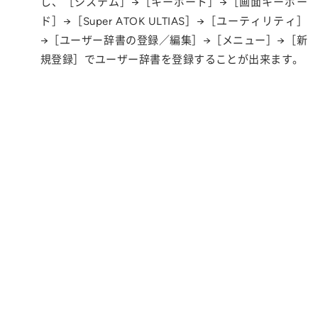
し、［システム］→［キーボード］→［画面キーボー
ド］→［Super ATOK ULTIAS］→［ユーティリティ］
→［ユーザー辞書の登録／編集］→［メニュー］→［新
規登録］でユーザー辞書を登録することが出来ます。