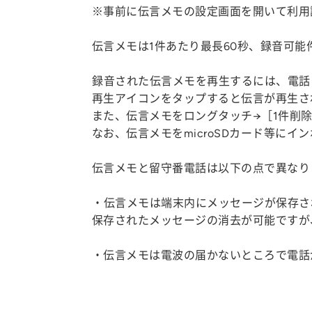
※事前に伝言メモの設定画面を開いて利用
伝言メモは1件あたり最長60秒、録音可能
録音された伝言メモを再生するには、電話
再生アイコンをタップすると伝言が再生さ
また、伝言メモをロングタッチ→［1件削
なお、伝言メモをmicroSDカード等に
伝言メモと留守番電話は以下の点で異なり
・伝言メモは端末内にメッセージが保存さ
保存されたメッセージの消去が可能ですが
・伝言メモは電波の届かないところで電話