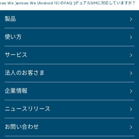
rows We
arrows We (Android 13) のFAQ
デュアルSIMに対応していますか？
製品
使い方
サービス
法人のお客さま
企業情報
ニュースリリース
お問い合わせ