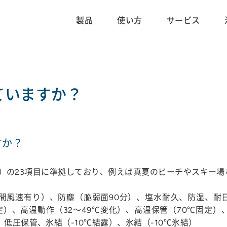
製品
使い方
サービス
ていますか？
すか？
810H）の23項目に準拠しており、例えば真夏のビーチやスキ
間風速有り）、防塵（脆弱面90分）、塩水耐久、防湿、耐
）、高温動作（32～49℃変化）、高温保管（70℃固定）、
低圧保管、氷結（-10℃結露）、氷結（-10℃氷結）