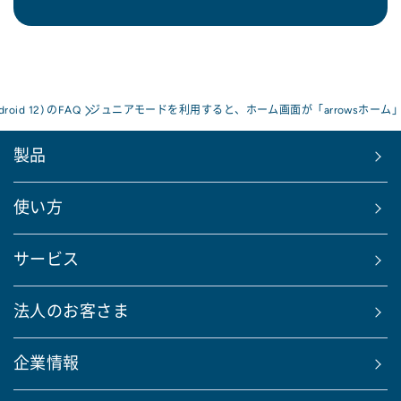
droid 12) のFAQ
ジュニアモードを利用すると、ホーム画面が「arrowsホー
製品
使い方
サービス
法人のお客さま
企業情報