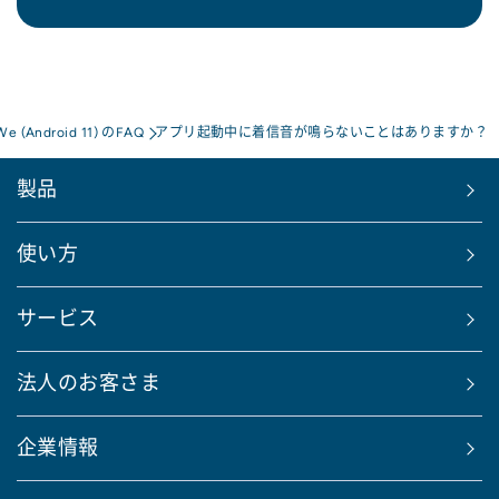
We (Android 11) のFAQ
アプリ起動中に着信音が鳴らないことはありますか？
製品
使い方
サービス
法人のお客さま
企業情報