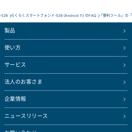
52B
らくらくスマートフォン F-52B (Android 11) のFAQ
「便利ツール」の
製品
使い方
サービス
法人のお客さま
企業情報
ニュースリリース