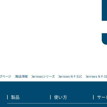
プページ
製品情報
arrowsシリーズ
arrows N F-51C
arrows N F-5
製品
使い方
サー