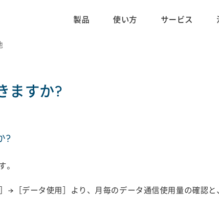
製品
使い方
サービス
他
きますか?
か?
す。
定］→［データ使用］より、月毎のデータ通信使用量の確認