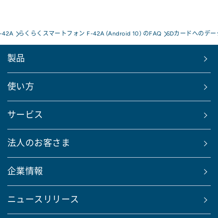
42A
らくらくスマートフォン F-42A (Android 10) のFAQ
SDカードへのデ
製品
使い方
サービス
法人のお客さま
企業情報
ニュースリリース