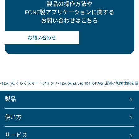
製品の操作方法や
FCNT製アプリケーションに関する
お問い合わせはこちら
お問い合わせ
42A
らくらくスマートフォン F-42A (Android 10) のFAQ
防水/防塵性能を
製品
使い方
サービス