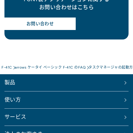
お問い合わせはこちら
お問い合わせ
F-41C
arrows ケータイ ベーシック F-41C のFAQ
タスクマネージャの起動方
製品
使い方
サービス