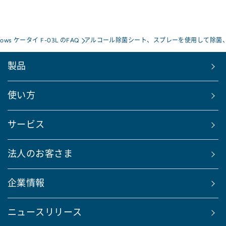
rrows ケータイ F-03L のFAQ
アルコール除菌シート、スプレーを使用して除菌
製品
使い方
サービス
法人のお客さま
企業情報
ニュースリリース