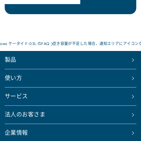
rrows ケータイ F-03L のFAQ
空き容量が不足した場合、通知エリアにアイコンな
製品
使い方
サービス
法人のお客さま
企業情報