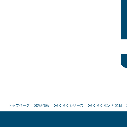
トップページ
製品情報
らくらくシリーズ
らくらくホン F-01M