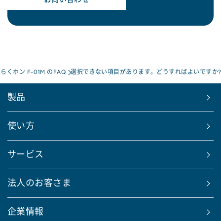
らくホン F-01M のFAQ
選択できない項目があります。どうすればよいですか
製品
使い方
サービス
法人のお客さま
企業情報