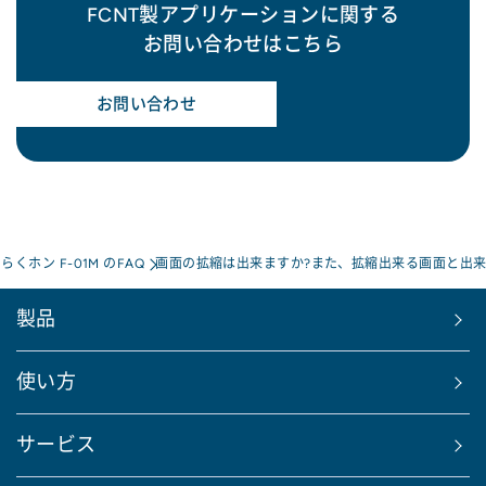
FCNT製アプリケーションに関する
お問い合わせはこちら
お問い合わせ
らくホン F-01M のFAQ
画面の拡縮は出来ますか?また、拡縮出来る画面と出来
製品
使い方
サービス