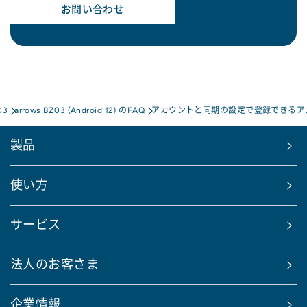
お問い合わせ
03
arrows BZ03 (Android 12) のFAQ
アカウントと同期の設定で登録できるア
製品
使い方
サービス
法人のお客さま
企業情報