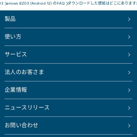
03
arrows BZ03 (Android 12) のFAQ
ダウンロードした壁紙はどこにあります
製品
使い方
サービス
法人のお客さま
企業情報
ニュースリリース
お問い合わせ