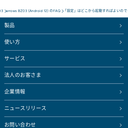
03
arrows BZ03 (Android 12) のFAQ
「設定」はどこから起動すればよいので
製品
使い方
サービス
法人のお客さま
企業情報
ニュースリリース
お問い合わせ